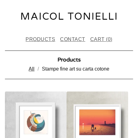
MAICOL TONIELLI
PRODUCTS
CONTACT
CART (
0
)
Products
All
Stampe fine art su carta cotone
P
R
O
D
U